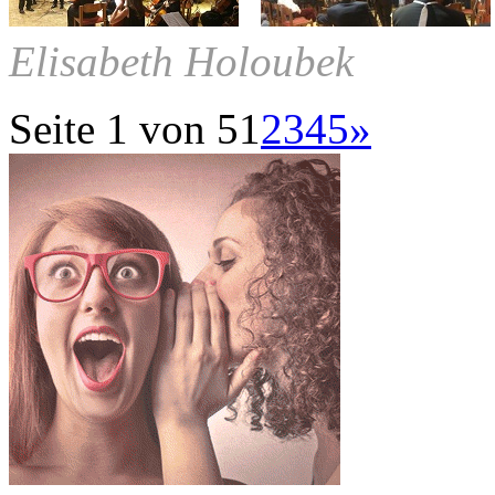
Elisabeth Holoubek
Seite 1 von 5
1
2
3
4
5
»